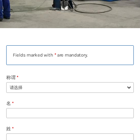
联系表
Deutsch
English
Polski
Русский
Fields marked with
*
are mandatory.
Español
中文
称谓
*
Français
Türkçe
名
*
姓
*