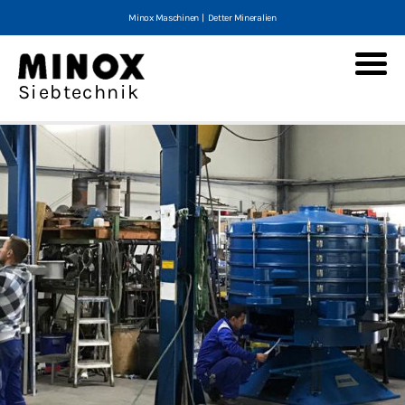
Minox Maschinen
|
Detter Mineralien
Minox Tumbler screening machines
Siebtechnik
产品种类
MTS
E-MTS
MTS-V
MTS-V2
MLS 200
服务及备件
筛分产品问卷调查
筛分产品问卷调查